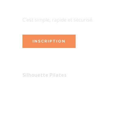
INSCRIVEZ-VOUS EN LIGNE
C’est simple, rapide et sécurisé.
INSCRIPTION
COORDONNÉES
Silhouette Pilates
TVA BE0645.958.731
Rue du Grand Pré 12b
4217 Héron
adriana@silhouette-pilates.be